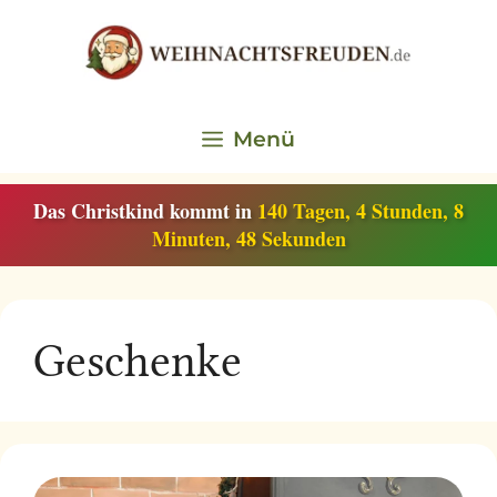
Zum
Inhalt
springen
Menü
Das Christkind kommt in
140 Tagen, 4 Stunden, 8
Minuten, 47 Sekunden
Geschenke